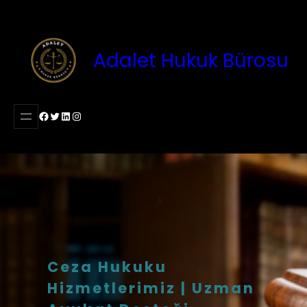
İçeriğe
geç
Adalet Hukuk Bürosu
Facebook
Twitter
LinkedIn
Instagram
Ceza Hukuku
Hizmetlerimiz | Uzman