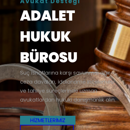
Avukat Desteği
ADALET
HUKUK
BÜROSU
Suç isnatlarına karşı savunma, ağır
ceza davaları, iddianame incelemesi
ve tahliye süreçlerinde uzman
avukatlardan hukuki danışmanlık alın.
HİZMETLERİMİZ