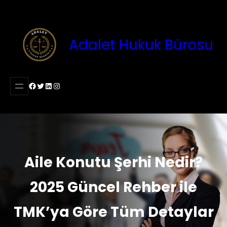
İçeriğe
geç
Adalet Hukuk Bürosu
Facebook
Twitter
LinkedIn
Instagram
Aile Konutu Şerhi Nedir?
2025 Güncel Rehber ile
TMK’ya Göre Tüm Detaylar