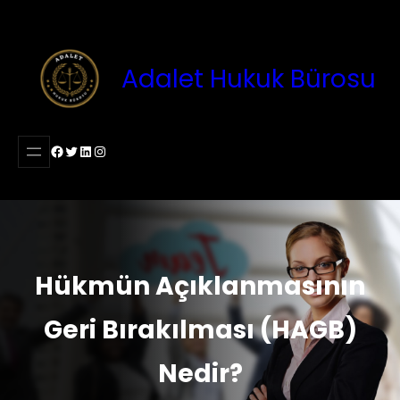
İçeriğe
geç
Adalet Hukuk Bürosu
Facebook
Twitter
LinkedIn
Instagram
Hükmün Açıklanmasının
Geri Bırakılması (HAGB)
Nedir?