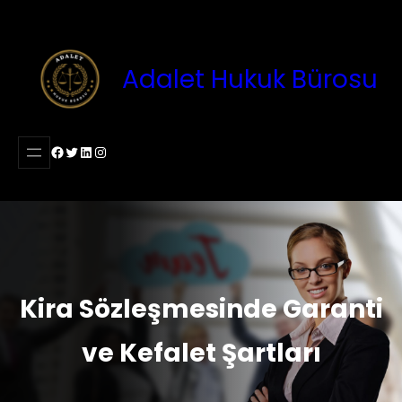
İçeriğe
geç
Adalet Hukuk Bürosu
Facebook
Twitter
LinkedIn
Instagram
Kira Sözleşmesinde Garanti
ve Kefalet Şartları