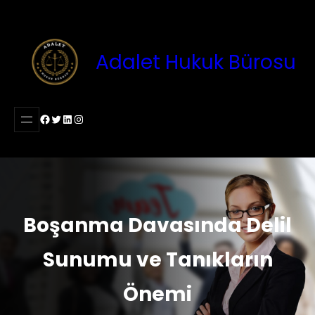
İçeriğe
geç
Adalet Hukuk Bürosu
Facebook
Twitter
LinkedIn
Instagram
Boşanma Davasında Delil
Sunumu ve Tanıkların
Önemi