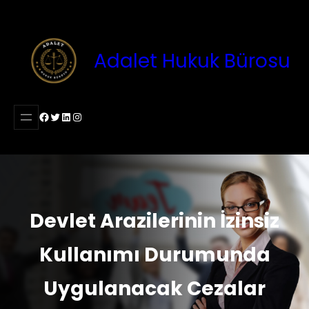
İçeriğe
geç
Adalet Hukuk Bürosu
Facebook
Twitter
LinkedIn
Instagram
Devlet Arazilerinin İzinsiz
Kullanımı Durumunda
Uygulanacak Cezalar