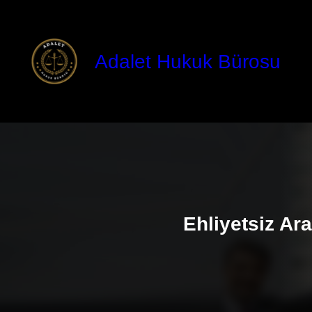
İçeriğe
geç
Adalet Hukuk Bürosu
Ehliyetsiz Ar