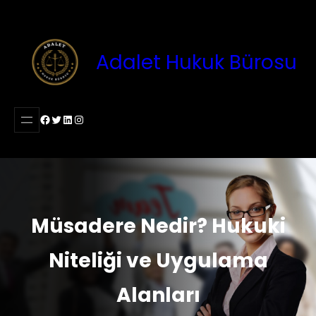
İçeriğe
geç
Adalet Hukuk Bürosu
Facebook
Twitter
LinkedIn
Instagram
Müsadere Nedir? Hukuki
Niteliği ve Uygulama
Alanları