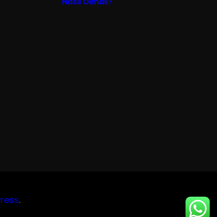
Nasıl Olmalı?
ress
.