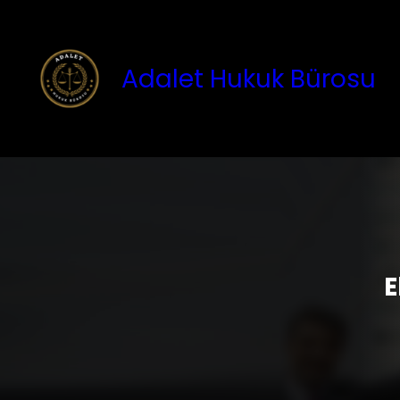
İçeriğe
geç
Adalet Hukuk Bürosu
E