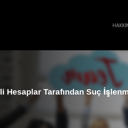
HAKKI
li Hesaplar Tarafından Suç İşlen