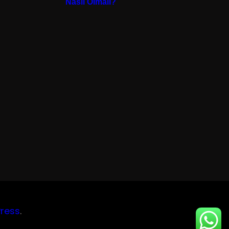
Nasıl Olmalı?
ress
.