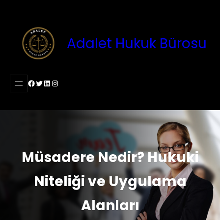
İçeriğe
geç
Adalet Hukuk Bürosu
Facebook
Twitter
LinkedIn
Instagram
Müsadere Nedir? Hukuki
Niteliği ve Uygulama
Alanları