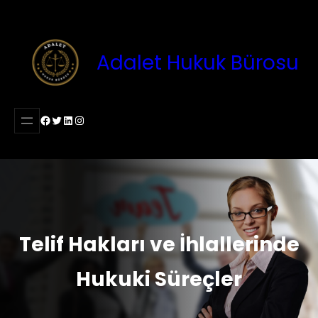
İçeriğe
geç
Adalet Hukuk Bürosu
Facebook
Twitter
LinkedIn
Instagram
Telif Hakları ve İhlallerinde
Hukuki Süreçler