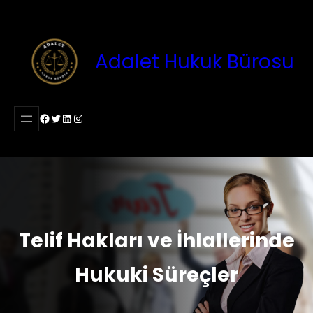
İçeriğe
geç
Adalet Hukuk Bürosu
Facebook
Twitter
LinkedIn
Instagram
Telif Hakları ve İhlallerinde
Hukuki Süreçler