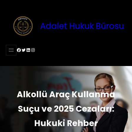
İçeriğe
geç
Adalet Hukuk Bürosu
Facebook
Twitter
LinkedIn
Instagram
Alkollü Araç Kullanma
Suçu ve 2025 Cezaları:
Hukuki Rehber