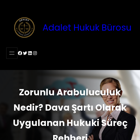
İçeriğe
geç
Adalet Hukuk Bürosu
Facebook
Twitter
LinkedIn
Instagram
Zorunlu Arabuluculuk
Nedir? Dava Şartı Olarak
Uygulanan Hukuki Süreç
Rehberi