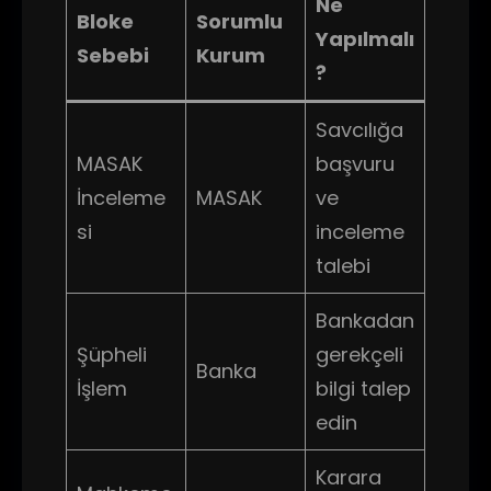
Ne
Bloke
Sorumlu
Yapılmalı
Sebebi
Kurum
?
Savcılığa
MASAK
başvuru
İnceleme
MASAK
ve
si
inceleme
talebi
Bankadan
Şüpheli
gerekçeli
Banka
İşlem
bilgi talep
edin
Karara