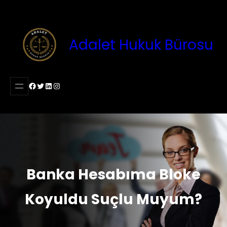
İçeriğe
geç
Adalet Hukuk Bürosu
Facebook
Twitter
LinkedIn
Instagram
Banka Hesabıma Bloke
Koyuldu Suçlu Muyum?