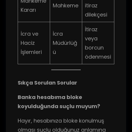
Mahkeme
Mahkeme
itiraz
Kararı
dilekçesi
İtiraz
İcra ve
İcra
veya
Haciz
Müdürlüğ
borcun
İşlemleri
ü
ödenmesi
Sıkça Sorulan Sorular
Banka hesabıma bloke
koyulduğunda suçlu muyum?
Hayır, hesabınıza bloke konulmuş
olması suçlu olduğunuz anlamına