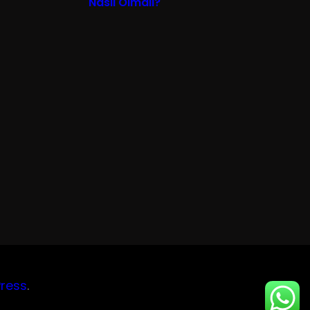
Nasıl Olmalı?
ress
.