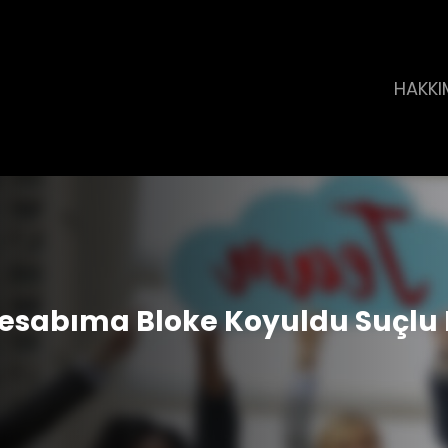
HAKKI
esabıma Bloke Koyuldu Suçl