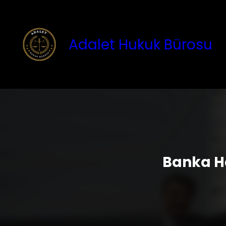
İçeriğe
geç
Adalet Hukuk Bürosu
Banka H