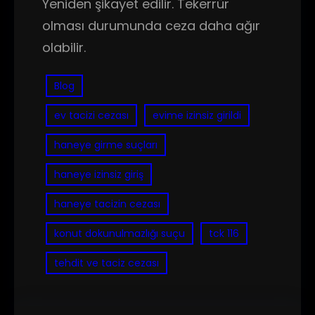
Yeniden şikayet edilir. Tekerrür
olması durumunda ceza daha ağır
olabilir.
Blog
ev tacizi cezası
evime izinsiz girildi
haneye girme suçları
haneye izinsiz giriş
haneye tacizin cezası
konut dokunulmazlığı suçu
tck 116
tehdit ve taciz cezası