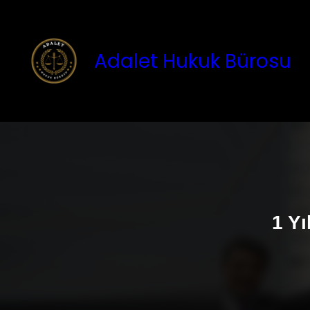
İçeriğe
geç
Adalet Hukuk Bürosu
1 Y