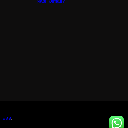
Nasıl Olmalı?
ress
.