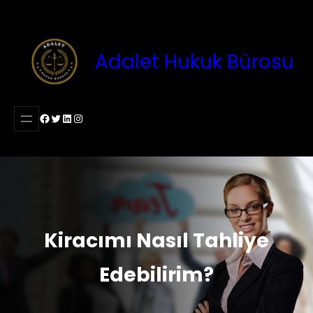
İçeriğe
geç
Adalet Hukuk Bürosu
Facebook
Twitter
LinkedIn
Instagram
Kiracımı Nasıl Tahliye
Edebilirim?