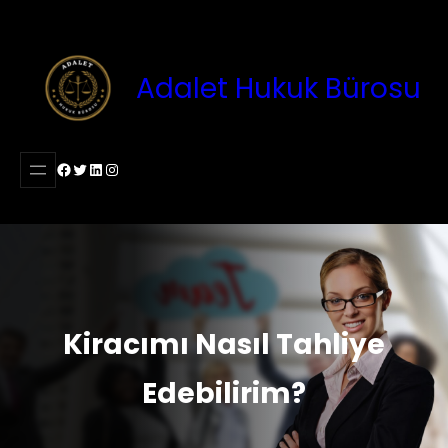
İçeriğe
geç
Adalet Hukuk Bürosu
Facebook
Twitter
LinkedIn
Instagram
Kiracımı Nasıl Tahliye
Edebilirim?